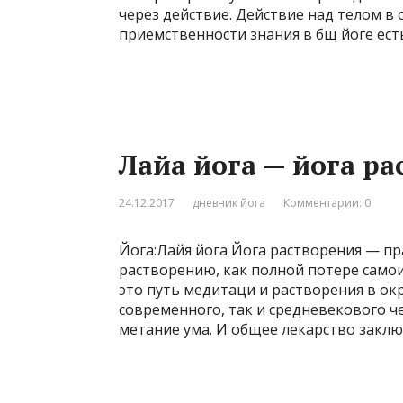
через действие. Действие над телом в 
приемственности знания в бщ йоге ест
Лайа йога — йога ра
24.12.2017
дневник йога
Комментарии: 0
Йога:Лайя йога Йога растворения — пр
растворению, как полной потере самои
это путь медитаци и растворения в о
современного, так и средневекового ч
метание ума. И общее лекарство заклю