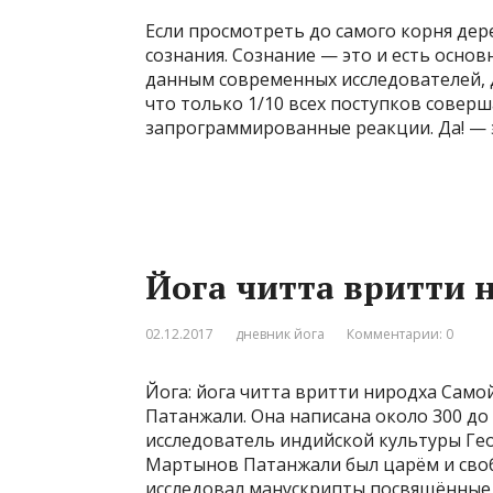
Если просмотреть до самого корня дер
сознания. Сознание — это и есть осно
данным современных исследователей, д
что только 1/10 всех поступков соверш
запрограммированные реакции. Да! — э
Йога читта вритти 
02.12.2017
дневник йога
Комментарии: 0
Йога: йога читта вритти ниродха Самой
Патанжали. Она написана около 300 до
исследователь индийской культуры Ге
Мартынов Патанжали был царём и своб
исследовал манускрипты посвящённые 