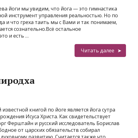
ева йоги мы увидим, что йога — это гимнастика
вной инструмент управления реальностью. Но по
а и что греха таить мы с Вами и так понимаем,
ается сознательно.Всё остальное
то и есть …
Читать далее
ниродха
 известной книгой по йоге является йога сутра
 рождения Исуса Христа. Как свидетельствует
орг Ферштайн и русский исследователь Борислав
одное от царских обязательств собирал
духовному развитию. Считается также что