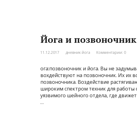
Йога и позвоночник
11.12.2017
дневник йога
Комментарии: 0
ога:позвоночник и йога. Вы не задумыв
вохдействуют на позвоночник. Их их 
позвоночника. Воздействие растягива
широким спектром техник для работы 
уязвимого шейного отдела, где движет
…