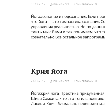
30.12.2017
дневник йога
Комментарии: 0
Йога:сознание и подсознание. Если пр
что йога — это гимнастика сознания. С
управления реальностью. Но по данным
таить мы с Вами и так понимаем, что т
сознательно.Всё остальное запрограм
Крия йога
27.12.2017
дневник йога
Комментарии: 0
Йога:крия йога. Практика придуманная
Шива Самхита, что этот стиль появилс
Лахири. Крия -буквально переводиться 