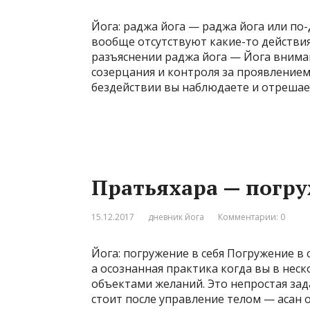
Йога: раджа йога — раджа йога или по
вообще отсутствуют какие-то действия
разъяснении раджа йога — Йога вниман
созерцания и контроля за проявлением
бездействии вы наблюдаете и отрешае
Пратьяхара — погру
15.12.2017
дневник йога
Комментарии: 0
Йога: погружение в себя Погружение в 
а осознанная практика когда вы в неск
объектами желаний. Это непростая зада
стоит после управление телом — асан 