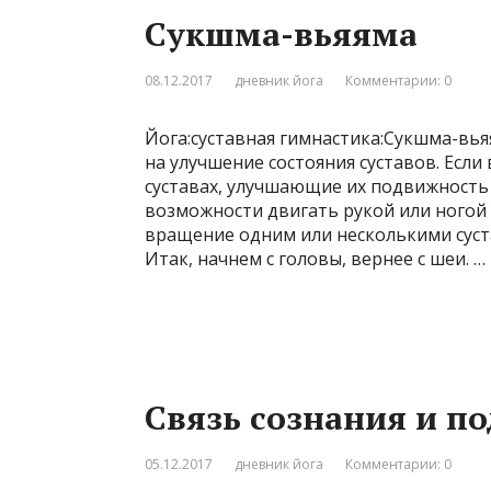
Cукшма-вьяяма
08.12.2017
дневник йога
Комментарии: 0
Йога:суставная гимнастика:Сукшма-вь
на улучшение состояния суставов. Если
суставах, улучшающие их подвижность 
возможности двигать рукой или ногой
вращение одним или несколькими суст
Итак, начнем с головы, вернее с шеи. …
Cвязь сознания и по
05.12.2017
дневник йога
Комментарии: 0