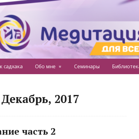
к садхака
Обо мне
Семинары
Библиотек
Декабрь, 2017
ние часть 2