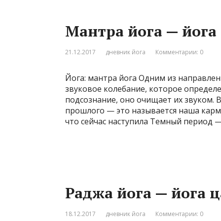
Мантра йога — йога
21.12.2017
дневник йога
Комментарии: 0
Йога: мантра йога Одним из направлен
звуковое колебание, которое определ
подсознание, оно очищает их звуком. 
прошлого — это называется наша карм
что сейчас наступила Темный период —
Раджа йога — йога 
18.12.2017
дневник йога
Комментарии: 0