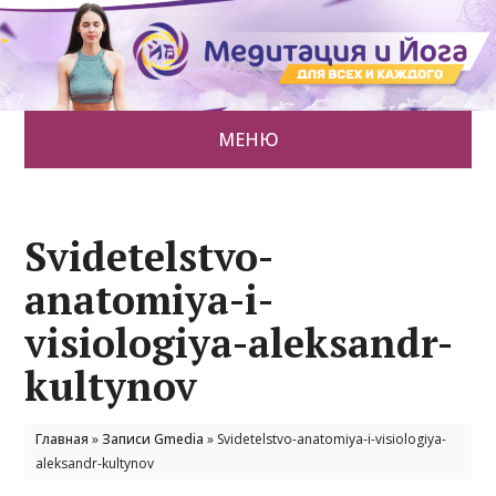
МЕНЮ
Svidetelstvo-
anatomiya-i-
visiologiya-aleksandr-
kultynov
Главная
»
Записи Gmedia
»
Svidetelstvo-anatomiya-i-visiologiya-
aleksandr-kultynov