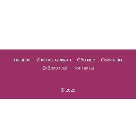
главная
Дневник садхака
Обо мне
Семинары
Библиотека
Контакты
© 2026