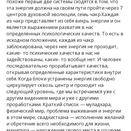
похоже первые две системы сходятся в том, что
эта энергия должна на своём пути пройти через 7
центров духовной эволюции, семь чакр.Каждая
из чакр представляет из себя вихрь энергии и он
является выражением развития в нас
определённых психологических качеств. То есть в
исходном положении, каждая из чакр
заблокирована, через неё энергия не проходит,
какие- то психические качества в нас не
задействованы, каких- то вообще нет. И человек
последовательно прорабатывает качества,
открывая определённые характеристики внутри
себя. Когда блоки устранены энергия свободно
циркулирует сквозь центр и проходит на
следующий уровень, где мы встречаемся уже с
другим видением мира и уже с другими
проработками. Краткий список — муладхара,
физический мир, проблема выживания и энергии
в этом мире, свадхистхана — исполнение желаний
и обретение всего необходимого для жизни,
манипура — нахождение своего места в социуме,