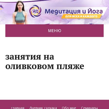
МЕНЮ
занятия на
оливковом пляже
главная
Дневник садхака
Обо мне
Семинары